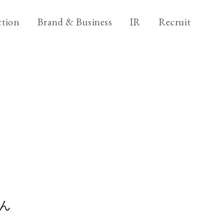
ニ
ブ
採
tion
Brand & Business
IR
Recruit
ュ
ラ
用
ー
ン
情
ブ
Brand & Business
ス
ド
報
ラ
&
&
ビ
Back office
ン
ア
ビ
ジ
ド
ク
ジ
ネ
＆
シ
ス
ネ
ビ
ョ
ス
ジ
ン
ネ
ス
ん