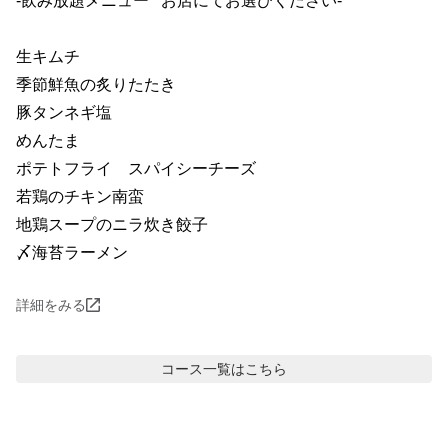
-飲み放題メニュー   お店にてお選びください-

生キムチ

季節鮮魚の炙りたたき

豚タンネギ塩

めんたま

ポテトフライ　スパイシーチーズ

若鶏のチキン南蛮

地鶏スープのニラ炊き餃子

〆海苔ラーメン
詳細をみる
コース
一覧はこちら