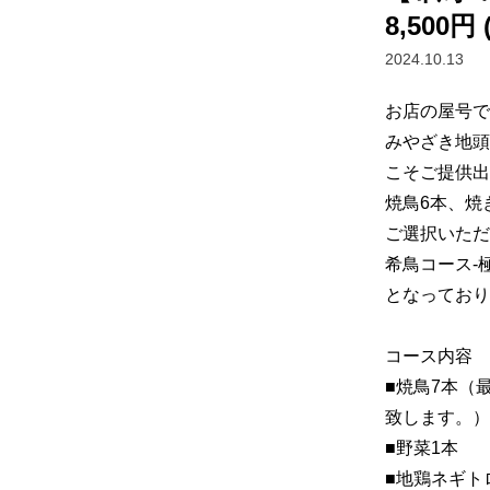
8,500円
2024.10.13
お店の屋号で
みやざき地頭
こそご提供出
焼鳥6本、焼
ご選択いただ
希鳥コース-
となっており
コース内容

■焼鳥7本（
致します。）

■野菜1本　

■地鶏ネギト