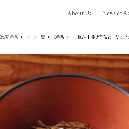
エ
About Us
News & Ac
ー
・
Mission-
ピ
恵比寿 希鳥
コース一覧
【希鳥コース-極み-】希少部位とトリュフの掛
ー
Vision –
ホ
Business Model-
ー
ル
History –
デ
Company –
ィ
ン
グ
ス
に