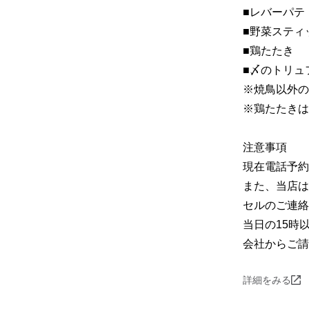
■レバーパテ

■野菜スティッ
■鶏たたき

■〆のトリュフ
※焼鳥以外の
※鶏たたきは
注意事項

現在電話予約
また、当店は
セルのご連絡
当日の15時
会社からご請
詳細をみる