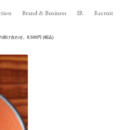
ニ
ブ
採
tion
Brand & Business
IR
Recruit
ュ
ラ
用
ー
ン
情
ブ
Brand & Business
ス
ド
報
け合わせ。8,500円 (税込)
ラ
&
&
ビ
Back office
ン
ア
ビ
ジ
ド
ク
ジ
ネ
＆
シ
ス
ネ
ビ
ョ
ス
ジ
ン
ネ
ス