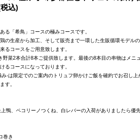
 (税込)
ある「希鳥」コースの極みコースです。

鶏の生産から加工、そして販売まで一環した生販循環モデルの
来るコースをご用意致します。

き野菜2本合計8本ご提供致します。最後の8本目の串物はメニ
けるコースになっております。

極み-は限定でのご案内のトリュフ卵かけご飯を確約でお召し上
ます。

最上鴨、ペコリーノつくね、白レバーの入荷がありましたら優
ロ巻き
