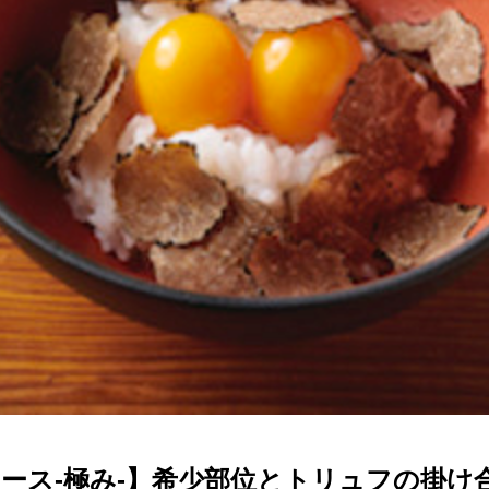
つ
い
て
ース-極み-】希少部位とトリュフの掛け