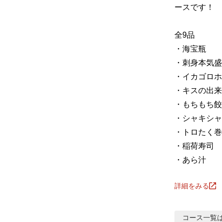
ースです！

全9品

・海宝瓶

・刺身本気盛
・イカゴロホ
・キスの出来
・もちもち餃子と蒸し
・シャキシャ
・トロたく巻
・稲荷寿司

・あら汁
詳細をみる
コース
一覧