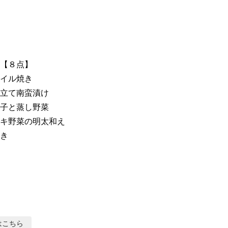
【８点】

イル焼き

立て南蛮漬け

野菜                

キ野菜の明太和え

き

はこちら