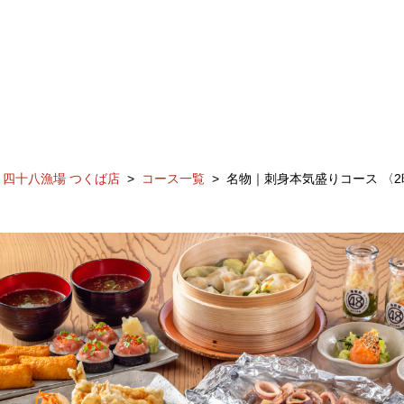
四十八漁場 つくば店
コース一覧
名物｜刺身本気盛りコース 〈2時