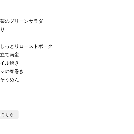
ーンサラダ                

り

         

りローストポーク                

               

                

                

そうめん
はこちら