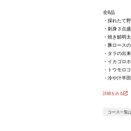
全8品

・採れたて野菜のグリ
・刺身３点盛
・焼き鯖明太       
・豚ロースのしっと
・タラの出来立て南蛮 
・イカゴロホイル焼き　
・トウモロコシの春巻き
・冷や汁半田
詳細をみる
コース
一覧