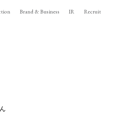
ニ
ブ
採
tion
Brand & Business
IR
Recruit
ュ
ラ
用
ー
ン
情
ブ
Brand & Business
ス
ド
報
ラ
&
&
ビ
Back office
ン
ア
ビ
ジ
ド
ク
ジ
ネ
＆
シ
ス
ネ
ビ
ョ
ス
ジ
ン
ネ
ス
ん