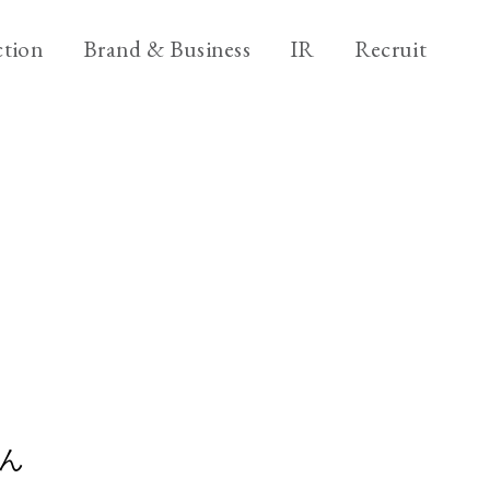
ニ
ブ
採
tion
Brand & Business
IR
Recruit
ュ
ラ
用
ー
ン
情
ブ
Brand & Business
ス
ド
報
ラ
&
&
ビ
Back office
ン
ア
ビ
ジ
ド
ク
ジ
ネ
＆
シ
ス
ネ
ビ
ョ
ス
ジ
ン
ネ
ス
ん