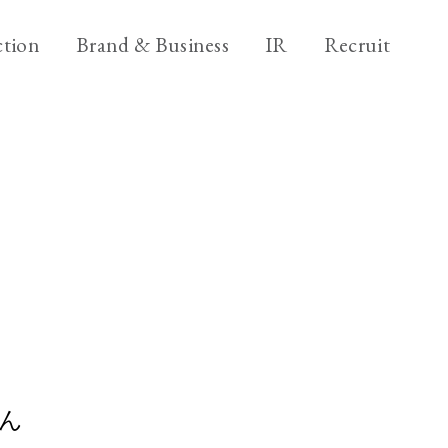
ニ
ブ
採
tion
Brand & Business
IR
Recruit
ュ
ラ
用
ー
ン
情
ブ
Brand & Business
ス
ド
報
ラ
&
&
ビ
Back office
ン
ア
ビ
ジ
ド
ク
ジ
ネ
＆
シ
ス
ネ
ビ
ョ
ス
ジ
ン
ネ
ス
ん