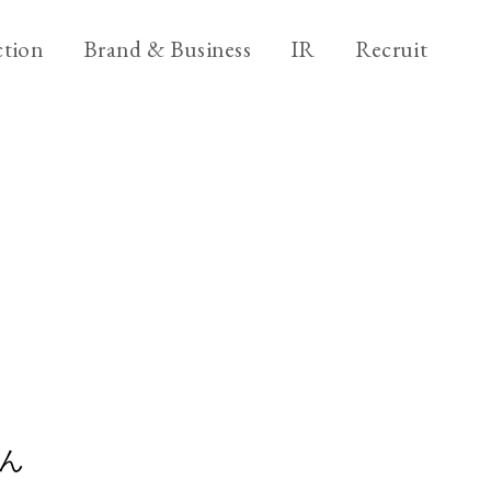
ニ
ブ
採
tion
Brand & Business
IR
Recruit
ュ
ラ
用
ー
ン
情
ブ
Brand & Business
ス
ド
報
ラ
&
&
ビ
Back office
ン
ア
ビ
ジ
ド
ク
ジ
ネ
＆
シ
ス
ネ
ビ
ョ
ス
ジ
ン
ネ
ス
ん